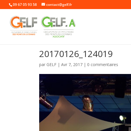
09 67 05 93 58
contact@gelf.fr
20170126_124019
par
GELF
|
Avr 7, 2017
|
0 commentaires