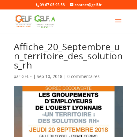
09 67 05 93 58
contact@gelf.fr
Affiche_20_Septembre_u
n_territoire_des_solution
s_rh
par
GELF
|
Sep 10, 2018
|
0 commentaires