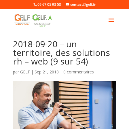
09 67 05 93 58
contact@gelf.fr
2018-09-20 – un
territoire, des solutions
rh – web (9 sur 54)
par
GELF
|
Sep 21, 2018
|
0 commentaires