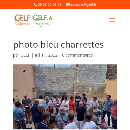
09 67 05 93 58
contact@gelf.fr
photo bleu charrettes
par
GELF
|
Juil 11, 2022
|
0 commentaires