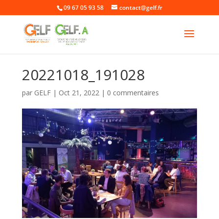
09 67 05 93 58
contact@gelf.fr
20221018_191028
par
GELF
|
Oct 21, 2022
|
0 commentaires