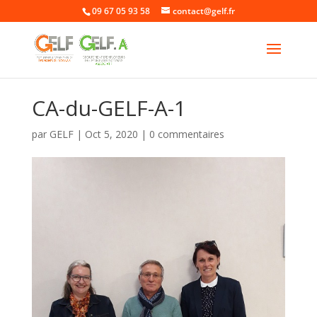
09 67 05 93 58
contact@gelf.fr
CA-du-GELF-A-1
par
GELF
|
Oct 5, 2020
|
0 commentaires