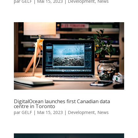
par
GELF
|
Mai 15, 2023
|
Development
,
News
DigitalOcean launches first Canadian data
centre in Toronto
par
GELF
|
Mai 15, 2023
|
Development
,
News