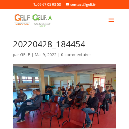
09 67 05 93 58
contact@gelf.fr
20220428_184454
par
GELF
|
Mai 9, 2022
|
0 commentaires