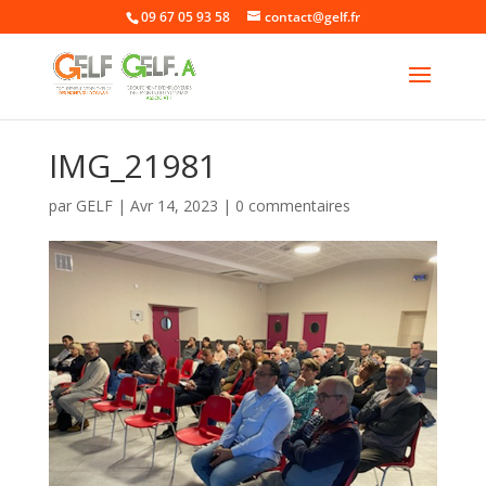
09 67 05 93 58
contact@gelf.fr
IMG_21981
par
GELF
|
Avr 14, 2023
|
0 commentaires