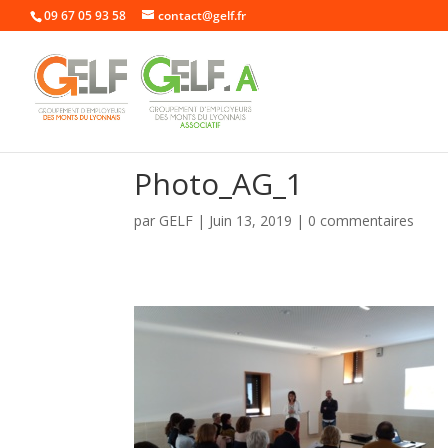
09 67 05 93 58
contact@gelf.fr
Photo_AG_1
par
GELF
|
Juin 13, 2019
|
0 commentaires