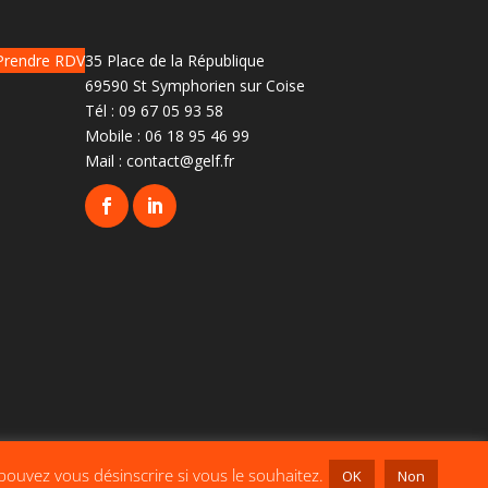
Prendre RDV
35 Place de la République
69590 St Symphorien sur Coise
Tél :
09 67 05 93 58
Mobile :
06 18 95 46 99
Mail :
contact@gelf.fr
pouvez vous désinscrire si vous le souhaitez.
OK
Non