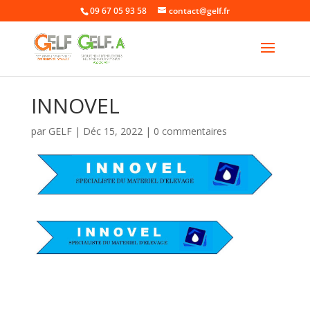
09 67 05 93 58
contact@gelf.fr
INNOVEL
par
GELF
|
Déc 15, 2022
|
0 commentaires