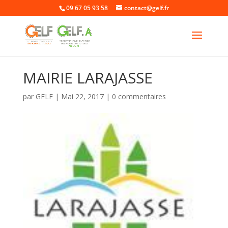
09 67 05 93 58
contact@gelf.fr
MAIRIE LARAJASSE
par
GELF
|
Mai 22, 2017
|
0 commentaires