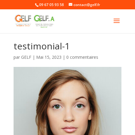
09 67 05 93 58
contact@gelf.fr
testimonial-1
par
GELF
|
Mai 15, 2023
|
0 commentaires