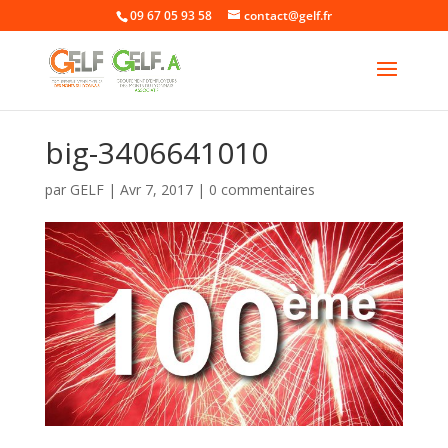
09 67 05 93 58
contact@gelf.fr
big-3406641010
par
GELF
|
Avr 7, 2017
|
0 commentaires